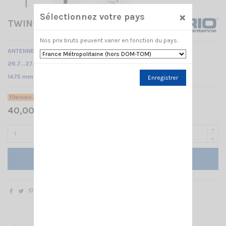
×
Sélectionnez votre pays
TWIN-LOG 5 3/8 SIRIO
Nos prix bruts peuvent varier en fonction du pays.
ANTENNE CB MOBILE 3/8 -
26.7…27.7 MHz Réglable /
1475 mm
Enregistrer
Derniers articles en stock
40,00 € TTC
Ajouter au panier