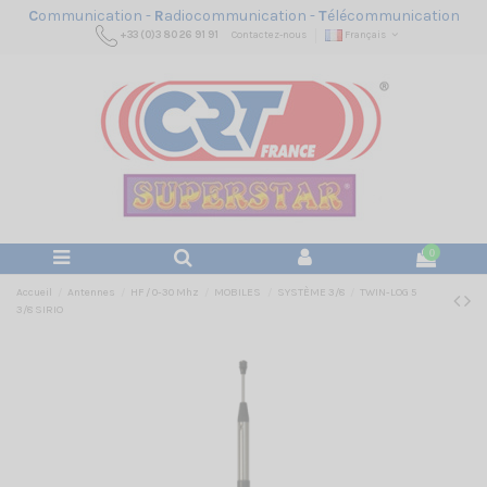
C
ommunication -
R
adiocommunication -
T
élécommunication
+33 (0)3 80 26 91 91
Contactez-nous
Français
0
Accueil
Antennes
HF / 0-30 Mhz
MOBILES
SYSTÈME 3/8
TWIN-LOG 5
3/8 SIRIO