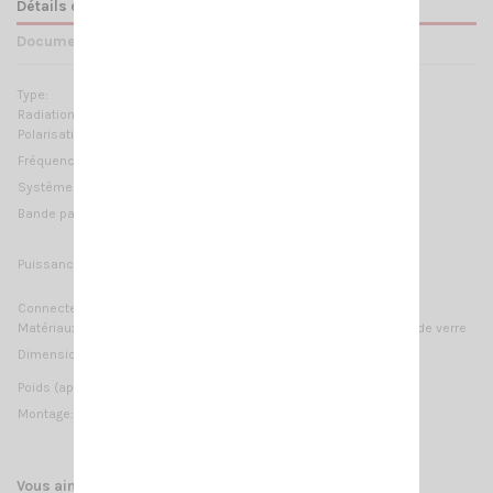
Détails du produit
Documents joints
Type:
Brin réglable - logarithmique
Radiation:
Omnidirectionnelle
Polarisation:
Linéaire verticale
26.7 … 27.7 MHz Réglable
Fréquences:
Systèmes:
CB 27MHz
≥ 1.5MHz @ SWR ≤ 2
Bande passante:
1000 Watts (CW) continu
Puissance Max:
3000 Watts (CW) temps court
Connecteur:
3/8'' Thread
Matériaux:
Cuivre, laiton chromé, acier inoxydable, fibre de verre
1475 mm / 4.84 ft
Dimension (approx):
390 gr / 0.86 lb
Poids (approx):
Montage:
filetage 3/8
Vous aimerez aussi