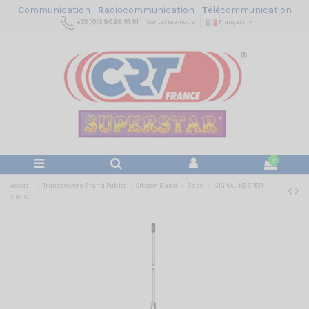
C
ommunication -
R
adiocommunication -
T
élécommunication
+33 (0)3 80 26 91 91
Contactez-nous
Français
0
Accueil
Transceivers Grand Public
Citizen Band
Base
SIGNAL KEEPER
SIRIO