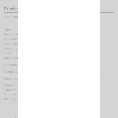
Détails du produit
Documents joints
Type:
1/4 λ base loaded ground plane
Radiation:
Omnidirectionnelle
Polarisation:
Linéaire verticale
Fréquences:
26-28 MHz Pas de réglage nécessaire
Systèmes:
10m-HAM
Gain:
0 dBd, 2.15 dBi
Bande passante:
≥ 850KHz @ SWR ≤ 2
100 Watts (CW) continuous
Puissance Max:
300 Watts (CW) short time
Connecteur:
UHF-femelle (SO-239)
Aluminium, laiton chromé, acier inoxydable, nylon,
Matériaux:
Zamak
Dimension
2370 mm / 7.78 ft
(approx):
Poids (approx):
640 gr / 1.41 lb
Montage:
sur mât