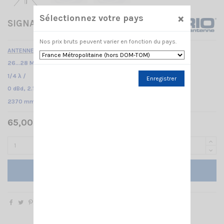
×
Sélectionnez votre pays
SIGNAL KEEPER SIRIO
Nos prix bruts peuvent varier en fonction du pays.
ANTENNE DE BASE CB
26...28 MHz pas de réglage nécessaire /
1/4 λ /
Enregistrer
0 dBd, 2.15 dBi /
2370 mm
65,00 € TTC
Ajouter au panier