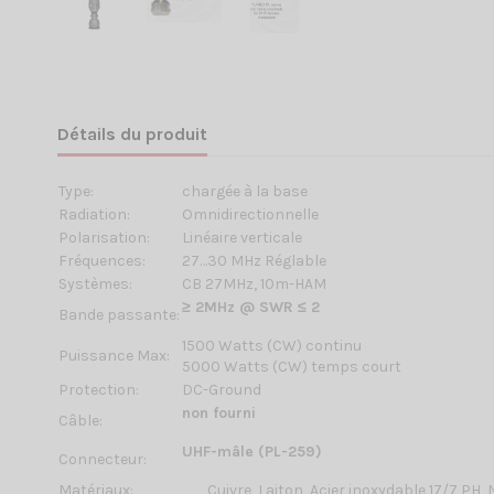
Détails du produit
Type:
chargée à la base
Radiation:
Omnidirectionnelle
Polarisation:
Linéaire verticale
Fréquences:
27…30 MHz Réglable
Systèmes:
CB 27MHz, 10m-HAM
≥ 2MHz @ SWR ≤ 2
Bande passante:
1500 Watts (CW) continu
Puissance Max:
5000 Watts (CW) temps court
Protection:
DC-Ground
non fourni
Câble:
UHF-mâle (PL-259)
Connecteur:
Matériaux:
Cuivre, Laiton, Acier inoxydable 17/7 PH,