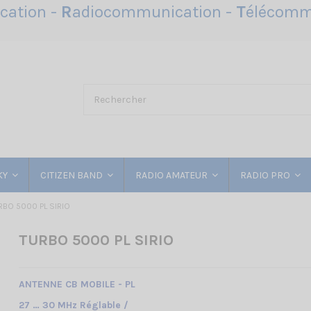
ation -
R
adiocommunication -
T
élécomm
KY
CITIZEN BAND
RADIO AMATEUR
RADIO PRO
RBO 5000 PL SIRIO
TURBO 5000 PL SIRIO
ANTENNE CB MOBILE - PL
27 … 30 MHz Réglable /