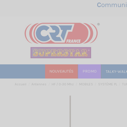
C
ommunic
NOUVEAUTÉS
PROMO
TALKY-WAL
Accueil
Antennes
HF / 0-30 Mhz
MOBILES
SYSTÈME PL
TU