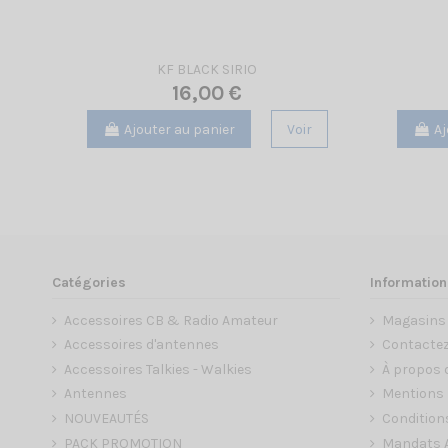
KF BLACK SIRIO
16,00 €
Ajouter au panier
Voir
Aj
Catégories
Information
Accessoires CB & Radio Amateur
Magasins
Accessoires d'antennes
Contacte
Accessoires Talkies - Walkies
À propos 
Antennes
Mentions 
NOUVEAUTÉS
Condition
PACK PROMOTION
Mandats A