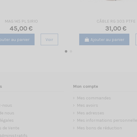
MAG 145 PL SIRIO
CÂBLE RG 303 PTFE
45,00 €
31,00 €
outer au panier
Voir
Ajouter au panier
s
Mon compte
Mes commandes
z-nous
Mes avoirs
de nous
Mes adresses
légales
Mes informations personnell
s de Vente
Mes bons de réduction
dministratifs