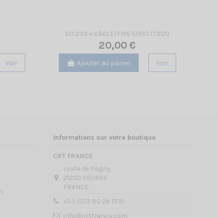
SO 239 + CÂBLE/FME SIRIO (T301)
20,00 €
Voir
Ajouter au panier
Voir
Informations sur votre boutique
CRT FRANCE
route de Pagny
21250 SEURRE
FRANCE
es
+33 (0)3 80 26 91 91
info@crtfrance.com