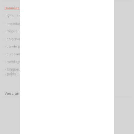
Données techniques :
- type : self à la base
- impédance : 50 ohms
- fréquence couverte : 27- 30 mhz
- polarisation : verticale
- bande passante : 2600 KHz avec un tos inférieur à 2
- puissance max : 1500 watts en continue / 5000 watts PeP
- montage : PL 259
- longueur : 1965 mm
- poids : 650g
Vous aimerez aussi