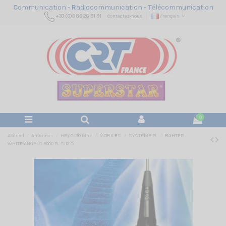
C
ommunication -
R
adiocommunication -
T
élécommunication
+33 (0)3 80 26 91 91
Contactez-nous
Français
0
Accueil
Antennes
HF / 0-30 Mhz
MOBILES
SYSTÈME PL
FIGHTER
WHITE ANGELS 5000 PL SIRIO