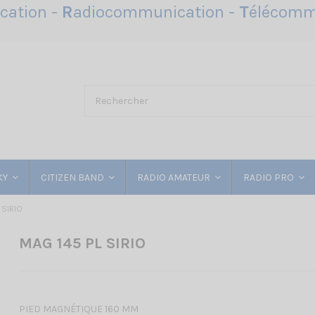
ation -
R
adiocommunication -
T
élécomm
KY
CITIZEN BAND
RADIO AMATEUR
RADIO PRO
 SIRIO
MAG 145 PL SIRIO
PIED MAGNÉTIQUE 160 MM