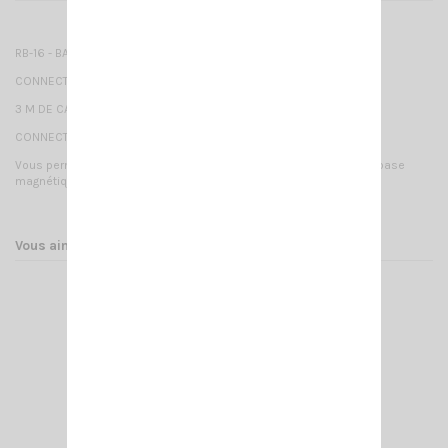
RB-16 - BASE MAGNETIQUE 50 mm
CONNECTIQUE DE LA BASE : SMA F
3 M DE CABLE RG174
CONNECTIQUE EN BOUT DE CABLE : SMA -M
Vous permet de monter une antenne en version portable sur une base
magnétique en version mobile.
Vous aimerez aussi