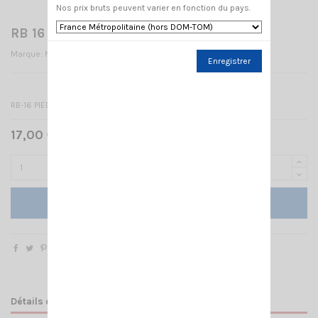
Nos prix bruts peuvent varier en fonction du pays.
RB 16 NAGOYA PIED MAG SMA-FEMELLE
Marque:
NAGOYA
Enregistrer
RB-16 PIED MAG SMA-FEMELLE
17,00 € TTC
Ajouter au panier
Détails du produit