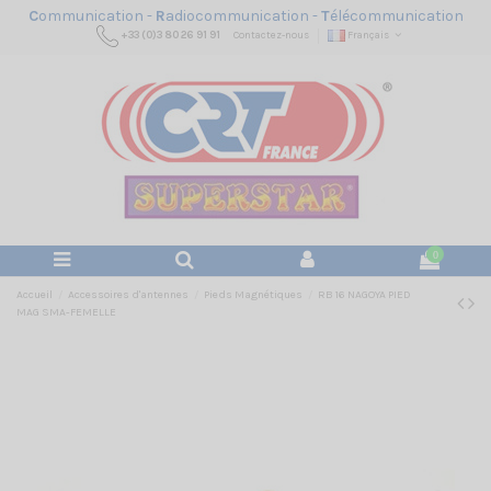
C
ommunication -
R
adiocommunication -
T
élécommunication
+33 (0)3 80 26 91 91
Contactez-nous
Français
0
Accueil
Accessoires d'antennes
Pieds Magnétiques
RB 16 NAGOYA PIED
MAG SMA-FEMELLE