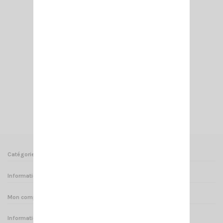
ADAPT- SMA FEMELLE/FEMELLE
3,95 €
Ajouter au panier
Voir
Catégories
Informations
Mon compte
Informations sur votre boutique