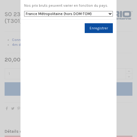
Nos prix bruts peuvent varier en fonction du pays.
SO 239 + CÂBLE/FME SIRIO
(T301)
Enregistrer
Connecteur angulaire SO-239 /
4m de câble
RG58 + FME
20,00 € TTC
Ajouter au panier
Détails du produit