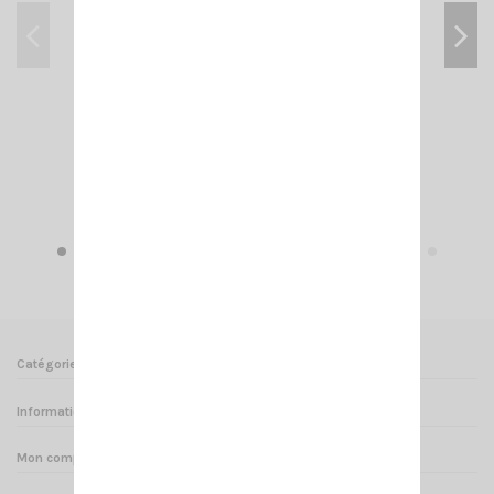
RML 145 N CRT SUPERSTAR
18,00 €
Ajouter au panier
Voir
Catégories
Informations
Mon compte