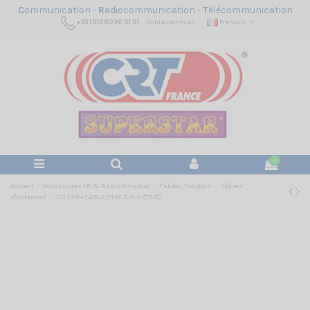
C
ommunication -
R
adiocommunication -
T
élécommunication
+33 (0)3 80 26 91 91
Contactez-nous
Français
0
Accueil
Accessoires CB & Radio Amateur
Câbles, Cordons
Câbles
d'antennes
SO 239 + CÂBLE/FME SIRIO (T301)