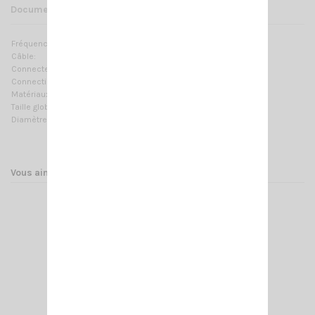
Documents joints
Fréquences:
DC à 500 MHz
Câble:
4 m (13.12 ft) / RG58
Connecteur:
FME
Connection Antenne:
UHF-femelle
Matériaux:
Laiton chromé, Nylon
Taille globale:
Ø 38mm (1.5in)
Diamètre perçage:
Ø 16mm ( 5/8 in)
Vous aimerez aussi