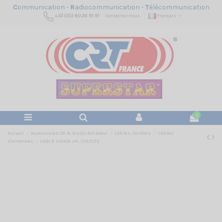
C
ommunication -
R
adiocommunication -
T
élécommunication
+33 (0)3 80 26 91 91
Contactez-nous
Français
0
Accueil
Accessoires CB & Radio Amateur
Câbles, Cordons
Câbles
d'antennes
CABLE SIGMA +PL SOUDEE