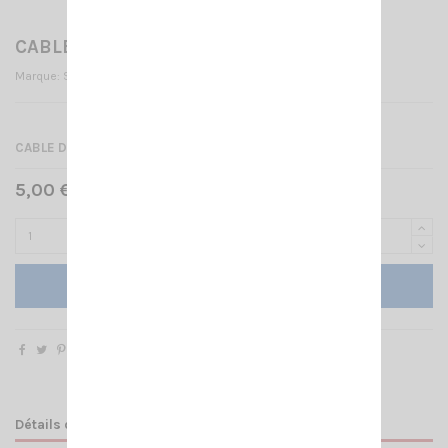
CABLE SIGMA +PL SOUDEE
Marque:
SIGMA
CABLE D'ANTENNE SIGMA AVEC PL SOUDEE
5,00 € TTC
Ajouter au panier
Détails du produit