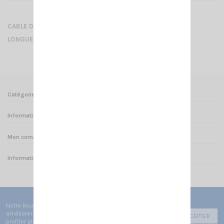
CABLE D'ANTENNE SIGMA AVEC PL 259/6 SOUDEE
LONGUEUR 3.8M
Catégories
Informations
Mon compte
Informations sur votre boutique
Notre boutique utilise des cookies de fonctionnement pour
améliorer votre expérience utilisateur afin de vous faire
ACCEPTER
profiter pleinement de votre navigation.