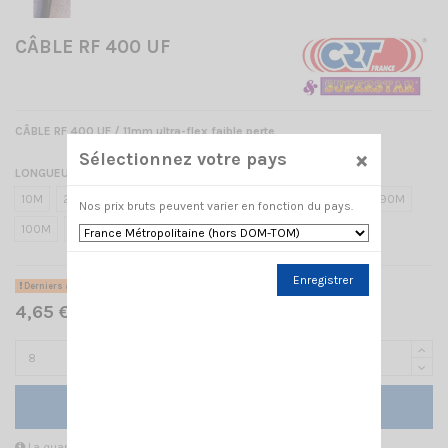
CÂBLE RF 400 UF
CÂBLE RF 400 UF / 11mm ultra-flex faible perte
×
Sélectionnez votre pays
LONGUEUR EN MÈTRE
10M
20M
30M
40M
50M
60M
70M
80M
90M
Nos prix bruts peuvent varier en fonction du pays.
100M
8
1M
Enregistrer
Derniers articles en stock
4,65 € TTC
Ajouter au panier
La quantité minimale pour pouvoir commander ce produit est 8.