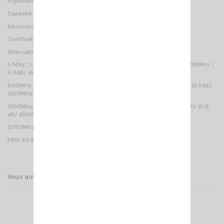
Impédance : 50 Ω ± 3 Ω
Capacité : 80 pF/m
Résistance (âme centrale) 3.0Ω/Km
Coefficient de vélocité 84%
Atténuations à température de 20°C ( dB/100m)
5 MHz : 1.0dB / 10 MHz : 1.3dB/ 50MHz : 2.6dB/ 100MHz : 3.7dB/ 200MHz :
5.4dB/ 400MHz : 8.1dB/
500MHz : 9.2dB/ 600MHz : 10.3dB/ 800MHz : 12.0dB/ 1000MHz : 13.5dB/
1350MHz : 16.1dB/
1500MHz : 17.0dB/ 1750 MHz : 19.1 dB/ 2150MHz : 21.0dB/ 2250MHz 21.6
dB/ 2500MHz : 23.1 dB/
2750MHz : 24.3 dB/ 3000MHz : 25.6dB
PRIX AU MÈTRE
Vous aimerez aussi