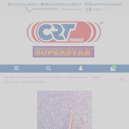
C
ommunication -
R
adiocommunication -
T
élécommunication
+33 (0)3 80 26 91 91
Contactez-nous
Français
0
Accueil
Accessoires CB & Radio Amateur
Câbles, Cordons
Câbles
d'antennes
CÂBLE RF 400 UF