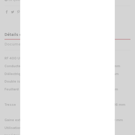
Détails du produit
Documents joints
RF 400 UF Câble 11mm ultra-flex faible perte
Conducteur 7 brins ---------------------------------- 7 x 1 mm
Diélectrique Polyéthylène injecté ---------------- Ø 7.25 mm
Double isolation
Feuillard cuivre+ polyester -------- ------------ h .27 mm
Couverture --------------------------- 100%
Tresse cuivre 112 brins ---------------------- 112 x 0.16 mm
Couverture ------------------------------ 73%
Gaine extérieure Chlorure de Polyvinyle -------------- Ø 10.30 mm
Utilisation de -30 à + 70° C