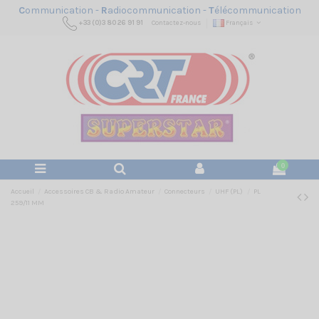
C
ommunication -
R
adiocommunication -
T
élécommunication
+33 (0)3 80 26 91 91
Contactez-nous
Français
0
Accueil
Accessoires CB & Radio Amateur
Connecteurs
UHF (PL)
PL
259/11 MM