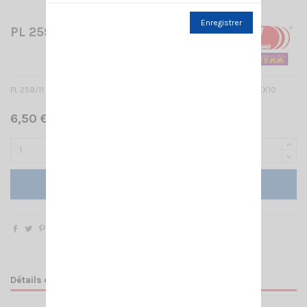
Enregistrer
PL 259/11 MM
PL 259/11 MM POUR CÂBLE RF400, RG213 ET ECOFLEX10 & ULTRAFLEX10
6,50 € TTC
Ajouter au panier
Détails du produit