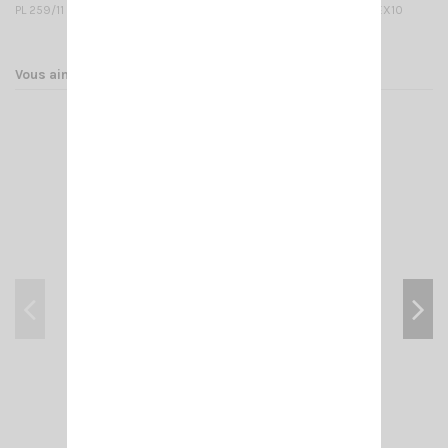
PL 259/11 MM POUR CÂBLE RF400, RG213 ET ECOFLEX10 & ULTRAFLEX10
Vous aimerez aussi
CÂBLE RG 213 U MILC17
4,00 €