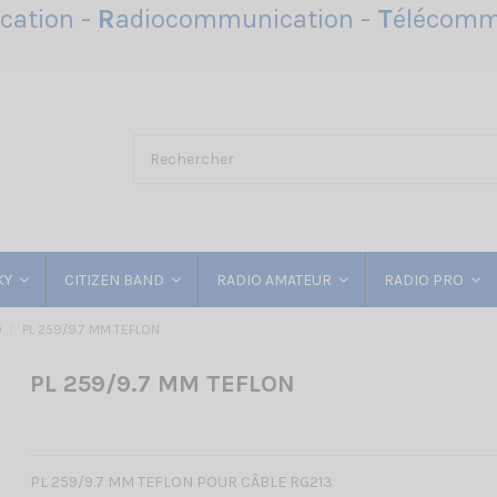
ation -
R
adiocommunication -
T
élécomm
KY
CITIZEN BAND
RADIO AMATEUR
RADIO PRO
)
PL 259/9.7 MM TEFLON
PL 259/9.7 MM TEFLON
PL 259/9.7 MM TEFLON POUR CÂBLE RG213