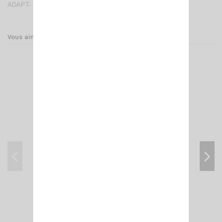
ADAPT- N MALE/ PL F (FEM 258 UG 146 U)
Vous aimerez aussi
WY 380-3N SIRIO
117,00 €