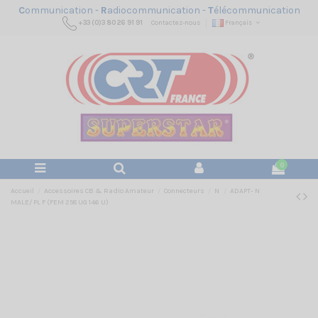
C
ommunication -
R
adiocommunication -
T
élécommunication
+33 (0)3 80 26 91 91
Contactez-nous
Français
0
Accueil
Accessoires CB & Radio Amateur
Connecteurs
N
ADAPT- N
MALE/ PL F (FEM 258 UG 146 U)