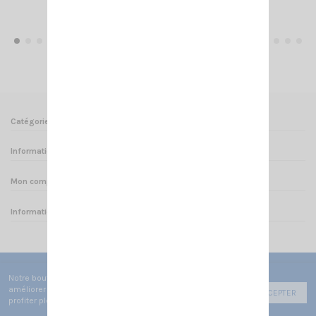
Ajouter au panier
Voir
Catégories
Informations
Mon compte
Informations sur votre boutique
Notre boutique utilise des cookies de fonctionnement pour
améliorer votre expérience utilisateur afin de vous faire
ACCEPTER
profiter pleinement de votre navigation.
© 2025 - CRT FRANCE