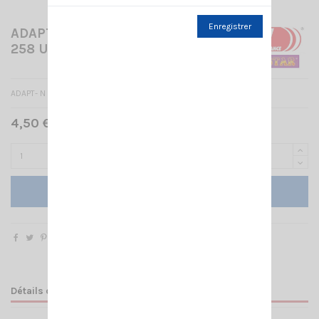
Enregistrer
ADAPT- N MALE/ PL F (FEM
258 UG 146 U)
ADAPT- N MALE/ PL F (FEM 258 UG 146 U)
4,50 € TTC
Ajouter au panier
Détails du produit