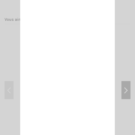
Vous aimerez aussi
ADAPT- N MALE/ PL F (FEM 258 UG 146 U)
4,50 €