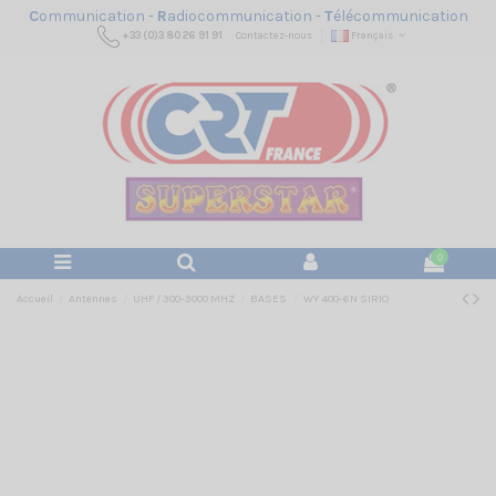
C
ommunication -
R
adiocommunication -
T
élécommunication
+33 (0)3 80 26 91 91
Contactez-nous
Français
0
Accueil
Antennes
UHF / 300-3000 MHZ
BASES
WY 400-6N SIRIO