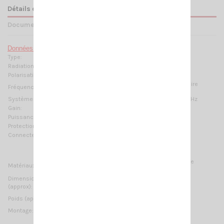
Détails du produit
Documents joints
Données techniques :
Type:
6 éléments Yagi
Radiation:
Directive
Polarisation:
Linéaire Horizontale
400-470 MHz @ SWR ≤1.5 Pas de réglage nécessaire
Fréquences:
Systèmes:
70cm-HAM, TETRA, CDMA-450, LTE-450, ISM-433MHz
Gain:
8.85 dBd – 11 dBi
Puissance Max:
150 W (CW)
Protection:
DC-Ground
Connecteur:
N-femelle
Aluminium anodisé, laiton chromé, thermoplastique
Matériaux:
stabilisé aux UV, caoutchouc EPDM
Dimensions
1130 x 375 mm / 3.71 x 1.23 ft
(approx):
1490 gr / 3.28 lb
Poids (approx):
Montage:
sur mât