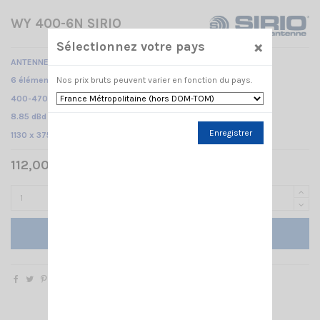
WY 400-6N SIRIO
×
Sélectionnez votre pays
ANTENNE DIRECTIVE
Nos prix bruts peuvent varier en fonction du pays.
6 éléments Yagi /
400-470 MHz /
8.85 dBd – 11 dBi /
Enregistrer
1130 x 375 mm
112,00 € TTC
Ajouter au panier