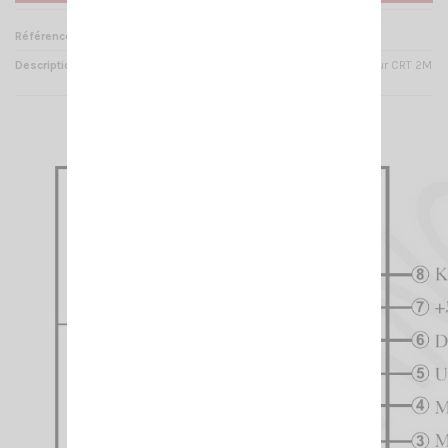
Référence
MI 001270
Description
Micro DTMF de rechange pour CRT 2M
/ 7M