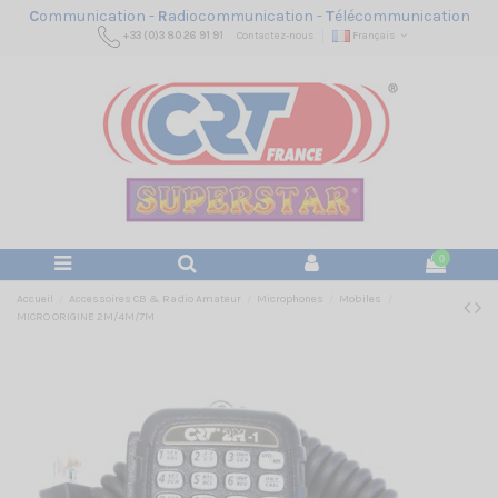
C
ommunication -
R
adiocommunication -
T
élécommunication
+33 (0)3 80 26 91 91
Contactez-nous
Français
0
Accueil
Accessoires CB & Radio Amateur
Microphones
Mobiles
MICRO ORIGINE 2M/4M/7M