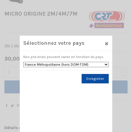
MICRO ORIGINE 2M/4M/7M
×
Sélectionnez votre pays
2M-1 Micro DTMF de rechange pour CRT 2M
/
7M
Nos prix bruts peuvent varier en fonction du pays.
30,00 € TTC
Enregistrer
Ajouter au panier
Détails du produit