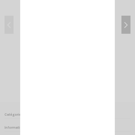
CRT 7M HAM
185,00 €
Ajouter au panier
Voir
Catégories
Informations