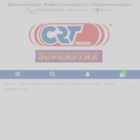
C
ommunication -
R
adiocommunication -
T
élécommunication
+33 (0)3 80 26 91 91
Contactez-nous
Français
0
Accueil
Accessoires CB & Radio Amateur
Accessoires Divers
ÉTRIER
ORIGINE CRT279