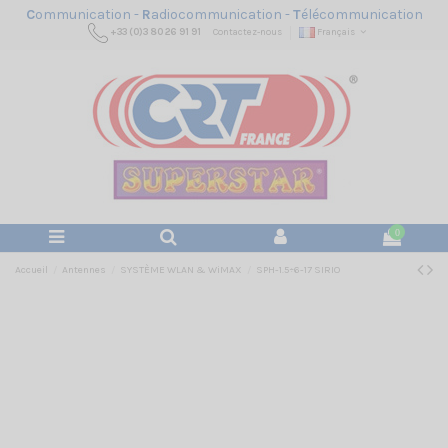
C
ommunication -
R
adiocommunication -
T
élécommunication
+33 (0)3 80 26 91 91
Contactez-nous
Français
0
Accueil
Antennes
SYSTÈME WLAN & WiMAX
SPH-1.5÷6-17 SIRIO