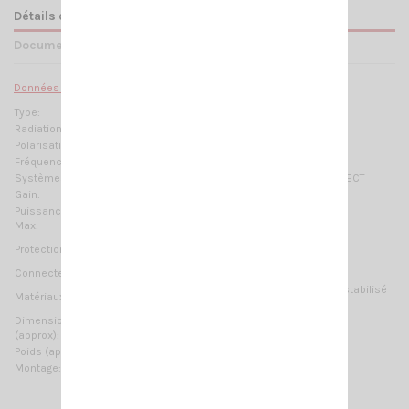
Détails du produit
Documents joints
Données Techniques :
Type:
Wide Band PCB
Radiation:
Directionnelle
Polarisation:
Verticale Linéaire
Fréquences:
1.5-6 GHz @ SWR ≤ 1.8 -pas de réglage nécessaire-
Systèmes:
GSM-1800, 4G-LTE, WiFi-2.4GHz, WiFi-5GHz, WiMAX, DECT
Gain:
14.9 dBd - 17 dBi @ 6 GHz
Puissance
15 Watts @ 1.5÷4 GHz
Max:
10 Watts @ 4÷6 GHz
Toutes les pièces métalliques sont DC-grounded,
le
Protection:
conducteur interne est couplé de manière capacitive
Connecteur:
SMA-femelle
Aluminium,
Acier inoxydable, Thermoplastique stabilisé
Matériaux:
aux UV, PCB
Dimensions
345 x 135 x 73 mm / 1.13 x 0.44 x 0.24 ft
(approx):
Poids (approx):
450 gr / 0.99 lb
Montage:
sur mât, sur mur