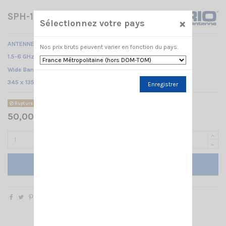
SPH-1.5÷6-17 SIRIO
×
Sélectionnez votre pays
ANTENNE FIXE
Nos prix bruts peuvent varier en fonction du pays.
1.5-6 GHz @ SWR ≤ 1.8 /
Wide Band PCB /
345 x 135 x 73 mm
Enregistrer
Rupture de stock
50,00 € TTC
Ajouter au panier