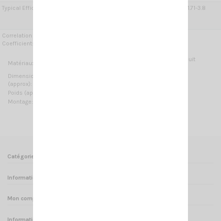
Typical Efficiency:
5G MiMo 2x: > 80 % @ 698-960 MHz; > 85 % @ 1.71-3.8
GHz;
W-LAN: > 90 %
Correlation
5G MiMo 2x: < 0.05
Coefficient:
Laiton, thermoplastique stabilisé aux UV, circuit
Matériaux:
imprimé
Dimensions
62 x 200 x 200 mm / 0.2 x 0.66 x 0.66 ft
(approx):
Poids (approx):
400 gr / 0.88 lb
Montage:
à perçage / sur plafond
Catégories
Informations
Mon compte
Informations sur votre boutique