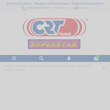
C
ommunication -
R
adiocommunication -
T
élécommunication
+33 (0)3 80 26 91 91
Contactez-nous
Français
0
Accueil
Antennes
CELLULAIRE 2G/3G/4G/5G LTE
BASES
LPA 5G SIDE
MIMO/WLAN SIRIO