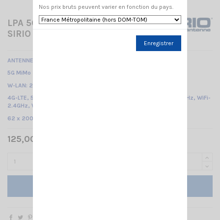
Nos prix bruts peuvent varier en fonction du pays.
LPA 5G SIDE MIMO/WLAN
SIRIO
Enregistrer
ANTENNE FIXE WLAN-CELLULAIRE
5G MiMo 2x: 698-960 MHz & 1.71- 3.8 GHz (2G, 3G, 4G, 5G)
W-LAN: 2.4-2.485 GHz & 5.15-6 GHz (W-Lan Dual band) /
4G-LTE, 5G, ISM/SIGFOX/LoRa 868MHz, ISM/SIGFOX/LoRa 915MHz, WiFi-
2.4GHz, WiFi-5GHz /
62 x 200 x 200
mm
125,00 € TTC
Ajouter au panier