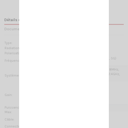
Détails du produit
Documents joints
Type:
Low Profile - Ground plane indépendant
Radiation:
Omnidirectionnelle
Polarisation:
Linéaire vertical
5G MiMo 2x: 698-960 MHz & 1.71- 3.8 GHz (2G, 3G, 4G, 5G)
Fréquences:
W-LAN: 2.4-2.485 GHz & 5.15-6 GHz (W-Lan Dual band)
4G-LTE, 5G, ISM/SIGFOX/LoRa 868MHz,
ISM/SIGFOX/LoRa 915MHz, WiFi-2.4GHz,
Systèmes:
WiFi-5GHz, V2X
5G MiMo 2x:
3 dBi @ 698-960 MHz; 7 dBi @ 1.71-3.8 GHz
Gain:
W-LAN:
3 dBi @ 2.4-2.485 GHz; 7 dBi @ 5.15-6 GHz
Puissance
10 Watts
Max:
3x 2 m (9.84 ft) / Low loss
Câble:
Connecteur:
2 x SMA-male, SMA-male Reverse polarity