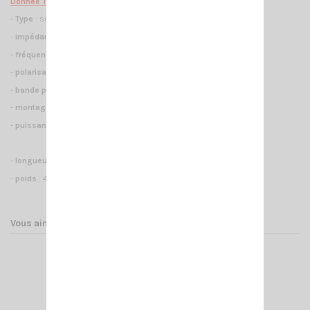
Donnée Techniques :
-
Type
: self à la base
-
impédance
: 50 ohms
-
fréquence couverte
: 27 - 30 MHz
-
polarisation
: verticale
-
bande passante
: 2600 KHz avec un tos inférieur à 2
-
montage
: embase 3/8 avec shaft (tige)
-
puissance max
: 1500 watts en continue
5000 watts PeP
-
longueur
: 2m08
-
poids
: 480g
Vous aimerez aussi