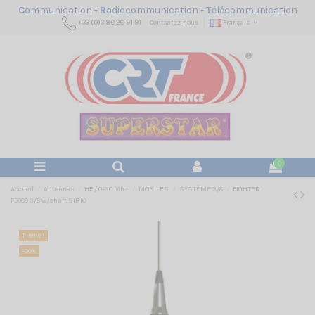
C
ommunication -
R
adiocommunication -
T
élécommunication
+33 (0)3 80 26 91 91
Contactez-nous
Français
0
Accueil
Antennes
HF / 0-30 Mhz
MOBILES
SYSTÈME 3/8
FIGHTER
P5000 3/8 w/shaft SIRIO
Promo !
-30%