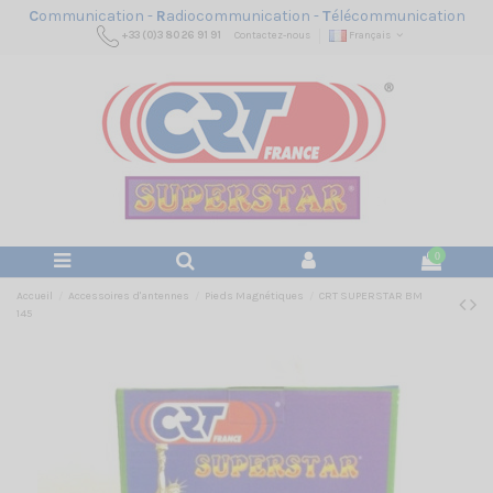
C
ommunication -
R
adiocommunication -
T
élécommunication
+33 (0)3 80 26 91 91
Contactez-nous
Français
0
Accueil
Accessoires d'antennes
Pieds Magnétiques
CRT SUPERSTAR BM
145