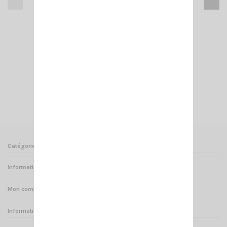
RML 145 N CRT SUPERSTAR
18,00 €
Ajouter au panier
Voir
Catégories
Informations
Mon compte
Informations sur votre boutique