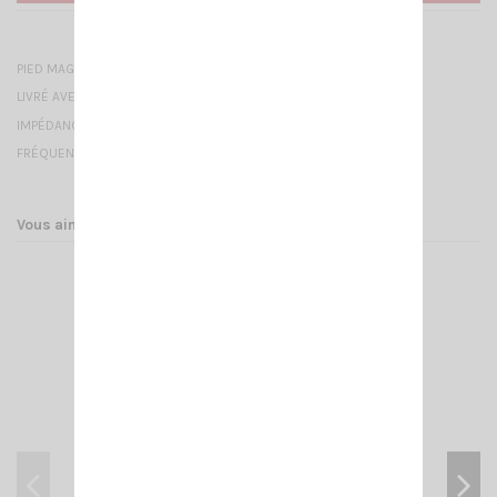
PIED MAGNÉTIQUE 145 MM - PL ET SEMELLE CAOUTCHOUC
LIVRÉ AVEC 3.80M DE CÂBLE
IMPÉDANCE : 50OHMS
FRÉQUENCES : 0 à 500 MHZ
Vous aimerez aussi