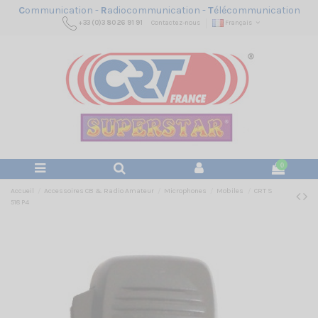
C
ommunication -
R
adiocommunication -
T
élécommunication
+33 (0)3 80 26 91 91
Contactez-nous
Français
0
Accueil
Accessoires CB & Radio Amateur
Microphones
Mobiles
CRT S
518 P4