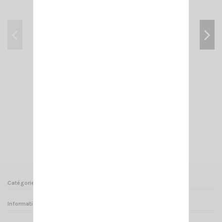
NEW CRT SMINI 12/24V
75,00 €
Ajouter au panier
Voir
Catégories
Informations