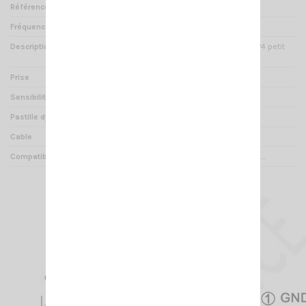
Référence
MI 001300
Fréquences
150 - 5000 Hz
Description
CRT Micro Mobile Standard P4 petit
modèle
Prise
4 broches
Sensibilité
- 72 +/- 4 dB
Pastille dynamique
500 Ohms
Cable
2.20 m
Compatibilité
CRT, SUPERSTAR, PRÉSIDENT....