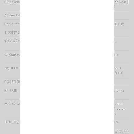
Puissance
12 Watts AM / 40 Watts FM / 35 Watts
BLU (réglable en AM/FM/SSB)
Alimentation
13.8V DC
Pas d'incrémentation
10Hz / 100Hz / 1kHz / 5kHz / 10kHz
S-MÈTRE
Oui
TOS MÈTRE
Oui : intégré avec interdiction
d'émission si TOS trop élevé
CLARIFIEUR
Oui : (multifonction) permet de
clarifier la voix en mode BLU
SQUELCH
Oui : élimination du bruit de fond
(réglage du niveau en AM/FM/BLU)
ROGER BEEP
Oui : beep de fin d'émission
RF GAIN
Oui : permet de régler la sensibilité
en réception
MICRO GAIN
Oui : (via menu) permet d'ajuster le
gain du micro en augmentant ou en
diminuant la puissance audio
CTCSS / DCS (encodeur/décodeur)
38 CTCSS / 104 DCS : codages
analogiques et numériques
permettant de déclencher le squelch