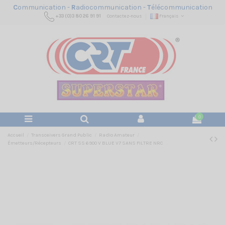
C
ommunication -
R
adiocommunication -
T
élécommunication
+33 (0)3 80 26 91 91
Contactez-nous
Français
0
Accueil
Transceivers Grand Public
Radio Amateur
Émetteurs/Récepteurs
CRT SS 6900 V BLUE V7 SANS FILTRE NRC