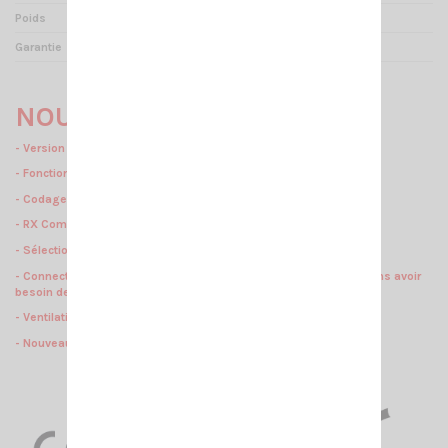
Poids
1.85 kgs
Garantie
2 ans
NOUVEAUTÉS :
- Version SANS filtre NRC
- Fonction VOX
- Codage CTCSS/DCS
- RX Compender
- Sélection du type micro : electret ou dynamique
- Connecteur du câble de programmation à l'arrière de la radio sans avoir
besoin de l'ouvrir
- Ventilations supplémentaires
sur capot supérieur et inférieur
- Nouveau : avec pas d'incrémentation 5kHz