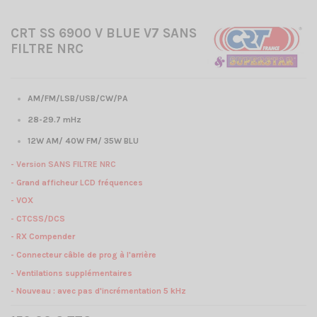
CRT SS 6900 V BLUE V7 SANS
FILTRE NRC
AM/FM/LSB/USB/CW/PA
28-29.7 mHz
12W AM/ 40W FM/ 35W BLU
- Version SANS FILTRE NRC
-
Grand afficheur LCD fréquences
- VOX
- CTCSS/DCS
- RX Compender
- Connecteur câble de prog à l'arrière
- Ventilations supplémentaires
- Nouveau : avec pas d'incrémentation 5 kHz