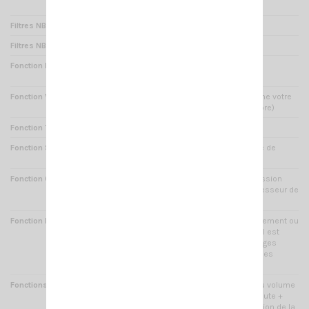
d'une manière sélective
Filtres NB/ANL
Oui : filtres anti parasites
Filtres NB/HI CUT
Oui : filtres anti parasites
Fonction DOUBLE VEILLE
Oui : écoute scan de deux
fréquences
Fonction VOX
Oui : cette fonction déclenche votre
microphone au son (main libre)
Fonction TOT
Oui : anti bavard
Fonction SCAN
Oui : recherche automatique de
canaux occupés (balayage)
Fonction COMPANDER
Oui : permet d'avoir une émission
avec une voix claire (compresseur de
modulation)
Fonction RESET
Oui : en cas de disfonctionnement ou
de mauvaise manipulation, il est
possible de rétablir les réglages
d'usine ou la remise à zéro des
fonctions
Fonctions diverses
Réglage niveau : CW Tone, du volume
beep touche, du retour d'écoute +
verrouillage clavier + protection de la