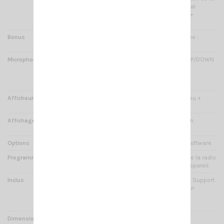
tension d'alimentation + canal
d'urgence + ECHO ajustable +
fonction (+) 10Khz
Bonus
Sélection du type microphone :
électret ou dynamique
Microphone
type dynamique - Touches UP/DOWN
+ prise micro 4 broches et
commutation du squelch
automatique
Afficheur
Écran LCD bleu et canaux bleu +
Rétroéclairage bleu
Affichage
Fréquences 7 digits + tension
d'alimentation ...
Options
Câble de programmation + software
Programmable par ordinateur
Oui - Connecteur à l'arrière de la radio
sans avoir besoin d'ouvrir l'appareil
Inclus
Étrier de fixation + Visserie + Support
Micro + Cordon d'alimentation
détachable + Notices en
Français&Anglais
Dimensions
28 x 26 x 6 cm