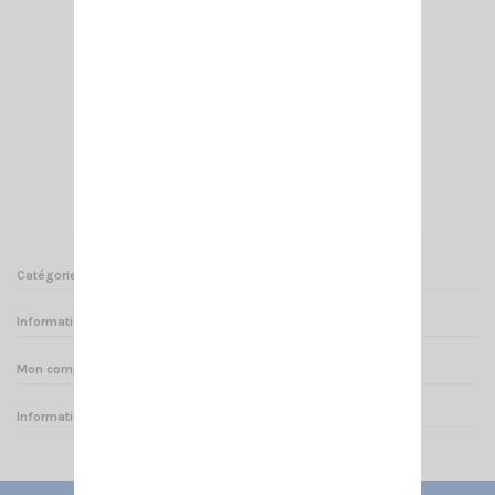
ETRIER POUR SS3900/6900/7900/8900
12,00 €
Ajouter au panier
Voir
Catégories
Informations
Mon compte
Informations sur votre boutique