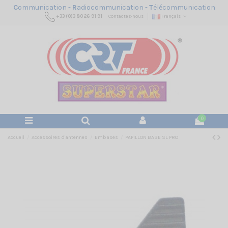
C
ommunication -
R
adiocommunication -
T
élécommunication
+33 (0)3 80 26 91 91
Contactez-nous
Français
0
Accueil
Accessoires d'antennes
Embases
PAPILLON BASE SL PRO