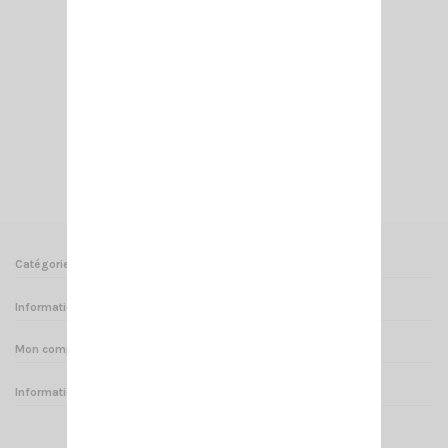
EMBASE SL CHROME SIRIO
18,00 €
Ajouter au panier
Voir
Catégories
Informations
Mon compte
Informations sur votre boutique