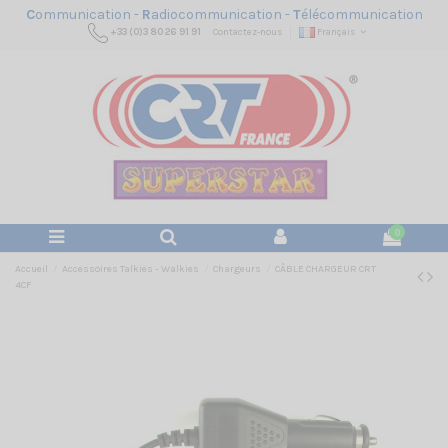
C
ommunication -
R
adiocommunication -
T
élécommunication
+33 (0)3 80 26 91 91
Contactez-nous
Français
0
Accueil
Accessoires Talkies - Walkies
Chargeurs
CÂBLE CHARGEUR CRT
4CF