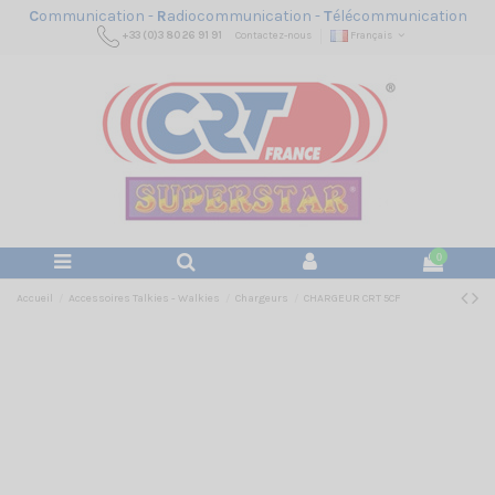
C
ommunication -
R
adiocommunication -
T
élécommunication
+33 (0)3 80 26 91 91
Contactez-nous
Français
0
Accueil
Accessoires Talkies - Walkies
Chargeurs
CHARGEUR CRT 5CF