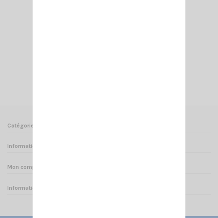
NEW CRT 5 CF
139,00 €
Ajouter au panier
Voir
Catégories
Informations
Mon compte
Informations sur votre boutique