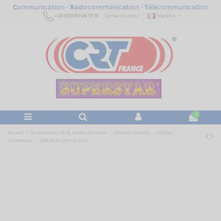
C
ommunication -
R
adiocommunication -
T
élécommunication
+33 (0)3 80 26 91 91
Contactez-nous
Français
0
Accueil
Accessoires CB & Radio Amateur
Câbles, Cordons
Câbles
d'antennes
CÂBLE RF 287 UF-GAS