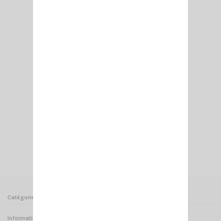
PL 259/7 MM TEFLON
6,50 €
Ajouter au panier
Voir
Catégories
Informations