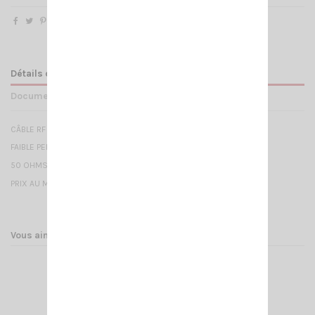
Détails du produit
Documents joints
CÂBLE RF 287 UF-GAS -7mm
FAIBLE PERTE
50 OHMS
PRIX AU METRE - QUANTITÉ MINIMUM : 10Mètres
Vous aimerez aussi