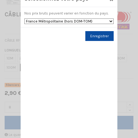
Nos prix bruts peuvent varier en fonction du pays.
CÂBLE RF 287 UF-GAS
Enregistrer
CÂBLE RF 287 UF - GAS / 7mm faible perte
LONGUEUR EN MÈTRE
10M
20M
30M
40M
50M
60M
70M
80M
90M
100M
1M
Derniers articles en stock
2,90 € TTC
Ajouter au panier
La quantité minimale pour pouvoir commander ce produit est 8.