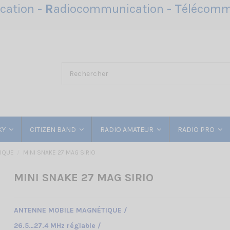
ation -
R
adiocommunication -
T
élécomm
KY
CITIZEN BAND
RADIO AMATEUR
RADIO PRO
IQUE
MINI SNAKE 27 MAG SIRIO
MINI SNAKE 27 MAG SIRIO
ANTENNE MOBILE MAGNÉTIQUE /
26.5…27.4 MHz réglable /