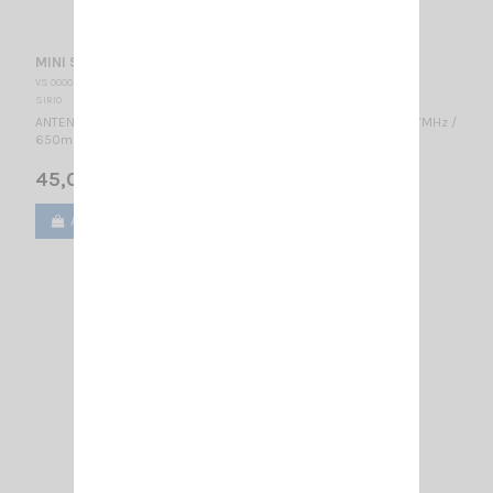
MINI SNAKE 27 MAG SIRIO
VS 000032
SIRIO
ANTENNE MOBILE MAGNÉTIQUE / 26.5…27.4 MHz réglable / CB 27MHz /
650mm / Inclinable
45,00 €
Ajouter au panier
Voir