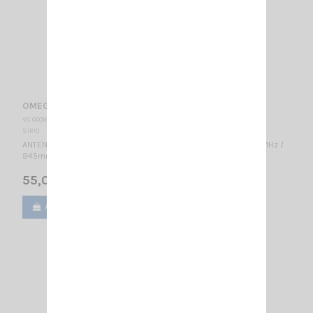
OMEGA 27 MAG SIRIO
VS 000163
SIRIO
ANTENNE MOBILE MAGNÉTIQUE / 27…28.5 MHz réglable / CB 27MHz /
945mm / Inclinable
55,00 €
Ajouter au panier
Voir