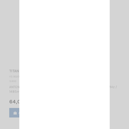
TITANIUM 3001 MAG SIRIO
VS 002030
SIRIO
ANTENNE MOBILE MAGNÉTIQUE / 27…28.5 MHz réglable / CB 27MHz /
1485mm / Inclinable
64,00 €
Ajouter au panier
Voir