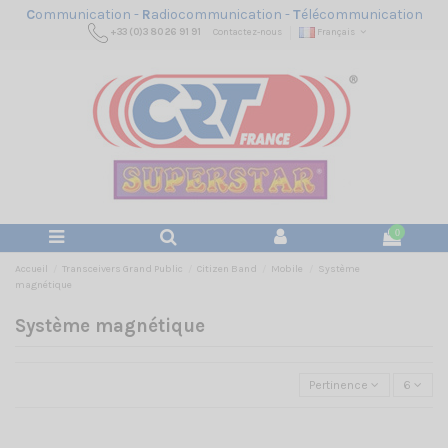
C
ommunication -
R
adiocommunication -
T
élécommunication
+33 (0)3 80 26 91 91
Contactez-nous
Français
0
Accueil
Transceivers Grand Public
Citizen Band
Mobile
Système
magnétique
Système magnétique
Pertinence
6