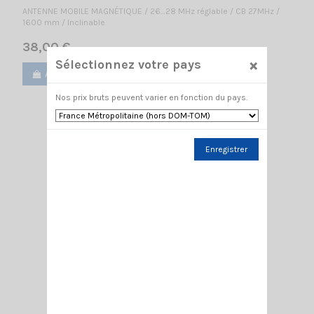
ANTENNE MOBILE MAGNÉTIQUE / 26…28 MHz réglable / CB 27MHz /
1600 mm / Inclinable
38,00 €
×
Sélectionnez votre pays
Ajouter au panier
Voir
Nos prix bruts peuvent varier en fonction du pays.
Enregistrer