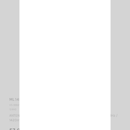
ML 145 MAG SIRIO
VS 000240
SIRIO
ANTENNE MOBILE MAGNÉTIQUE / 27...28.5 MHz réglable / CB 27MHz /
1420mm