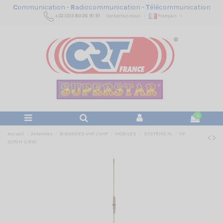
C
ommunication -
R
adiocommunication -
T
élécommunication
+33 (0)3 80 26 91 91
Contactez-nous
Français
0
Accueil
Antennes
BIBANDES VHF / UHF
MOBILES
SYSTÈME PL
HP
2070 H SIRIO