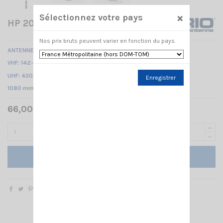
×
Sélectionnez votre pays
HP 2070 H SIRIO
Nos prix bruts peuvent varier en fonction du pays.
ANTENNE MOBILE BIBANDE
VHF: 142-148MHz 1/2λ /
UHF: 430-440MHz 2x 5/8λ Colinéaire /
Enregistrer
1080 mm
66,00 € TTC
Ajouter au panier