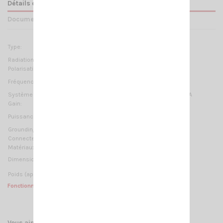
Détails du produit
Documents joints
VHF: 1/2 λ
Type:
UHF: 2 x 5/8 λ Colinéaire
Radiation:
Omnidirectionnelle
Polarisation:
Linéaire verticale
VHF: 142-148 MHz
Fréquences:
UHF: 430-440 MHz
Systèmes:
2m-HAM, 70cm-HAM, ORBCOMM M2M, TETRA
Gain:
VHF 0.7 dB UHF 4.4 dB ref. to a λ/4 whip
VHF: 150 W (CW)
Puissance Max:
UHF: 100 W (CW)
Grounding protection:
DC-Ground
Connecteur:
UHF-mâle (PL-259)
Matériaux:
Laiton, acier inoxydable 17/7 PH, nylon
1080 mm / 3.54 ft
Dimension (approx):
330 gr / 0.73 lb
Poids (approx):
Fonctionne sans plan de masse.
Vous aimerez aussi