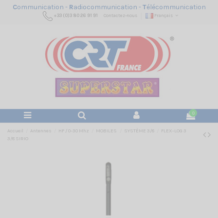
C
ommunication -
R
adiocommunication -
T
élécommunication
+33 (0)3 80 26 91 91
Contactez-nous
Français
0
Accueil
Antennes
HF / 0-30 Mhz
MOBILES
SYSTÈME 3/8
FLEX-LOG 3
3/8 SIRIO