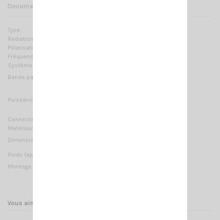
Documents joints
Type:
Logarithmique
Radiation:
Omnidirectionnelle
Polarisation:
Linéaire verticale
Fréquences:
26.9 … 27.5 MHz Réglable
Systèmes:
CB 27MHz
≥ 600KHz @ SWR ≤ 2
Bande passante:
100 Watts (CW) continu
Puissance Max:
300 Watts (CW) temps court
Connecteur:
3/8'' Thread
Matériaux:
Cuivre, laiton chromé, fibre de verre
900 mm / 2.95 ft
Dimension (approx):
135 gr / 0.3 lb
Poids (approx):
Montage:
filetage 3/8
Vous aimerez aussi