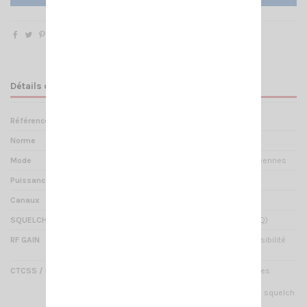
Détails du produit
Référence
TX 000255
Norme
CITIZEN BAND
Mode
AM / FM Multinormes Européennes
Puissance
4 Watts AM / 4 Watts FM
Canaux
40
SQUELCH
Manuel ou automatique (ASQ)
RF GAIN
Oui : permet de régler la sensibilité
en réception
CTCSS / DCS (encodeur/décodeur)
38 CTCSS / 104 DCS : codages
analogiques et numériques
permettant de déclencher le squelch
d'une manière sélective