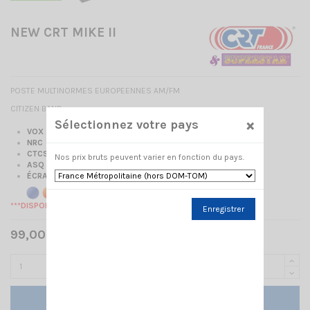
NEW CRT MIKE II
POSTE MULTINORMES EUROPEENNES AM/FM
CITIZEN BAND
×
Sélectionnez votre pays
VOX
NRC
CTCSS/DCS
Nos prix bruts peuvent varier en fonction du pays.
ASQ
ÉCRAN LCD 7 COULEURS :
***DISPONIBLE***
Enregistrer
99,00 € TTC
Ajouter au panier