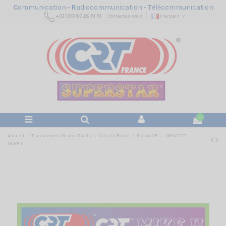
C
ommunication -
R
adiocommunication -
T
élécommunication
+33 (0)3 80 26 91 91
Contactez-nous
Français
0
Accueil
Transceivers Grand Public
Citizen Band
Radio CB
NEW CRT
MIKE II