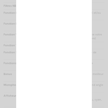
Filtres NB/HI CUT
Oui : filtres anti parasites
Fonction FILTRE NRC
Oui : réduction du bruit en RX et/ou
TX - 5niveaux
Fonction DOUBLE VEILLE
Oui : écoute scan de deux
fréquences
Fonction VOX
Oui : cette fonction déclenche votre
microphone au son (main libre)
Fonction TOT
Oui : anti bavard
Fonction SCAN
Oui : recherche automatique de
canaux occupés (balayage)
Fonctions diverses
Accès rapide au canal 9/19 +
Verrouillage du clavier
Bonus
Corps en aluminium pour un meilleur
refroidissement
Microphone
Déporté avec écran LCD (grand angle
de visibilité)
Afficheur
Grand écran LCD 7 couleurs
disponibles : rouge, vert, bleu, cyan,
jaune, pourpre, blanc -