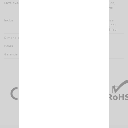
Livré avec
Étrier, molettes, vis et rondelles,
support micro à vis, notices en
Français et Anglais
Inclus
Câble d'alimentation avec prise
allume cigare soudée - Prise jack
3.5mm pour haut parleur extérieur
Dimensions
100x100x25mm
Poids
440 gr
Garantie
2 ans