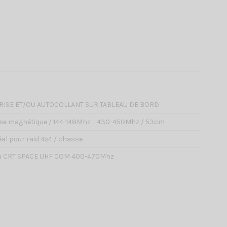
5
BRISE ET/OU AUTOCOLLANT SUR TABLEAU DE BORD
e magnétique / 144-148Mhz ... 430-450Mhz / 53cm
al pour raid 4x4 / chasse
ou CRT SPACE UHF COM 400-470Mhz