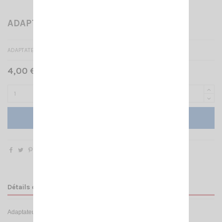
ADAPTATEUR SP 3/8 SIRIO
ADAPTATEUR SPHERIQUE SP 3/8
4,00 € TTC
Ajouter au panier
Détails du produit
Adaptateur
3/8 pour
fouet / montage
DV