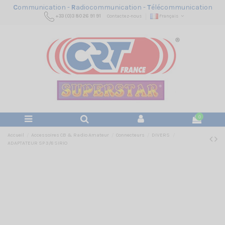
C
ommunication -
R
adiocommunication -
T
élécommunication
+33 (0)3 80 26 91 91
Contactez-nous
Français
0
Accueil
Accessoires CB & Radio Amateur
Connecteurs
DIVERS
ADAPTATEUR SP 3/8 SIRIO