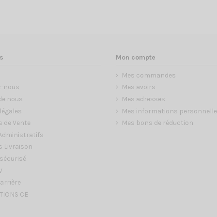
s
Mon compte
Mes commandes
z-nous
Mes avoirs
de nous
Mes adresses
légales
Mes informations personnell
s de Vente
Mes bons de réduction
dministratifs
 Livraison
sécurisé
V
arrière
TIONS CE