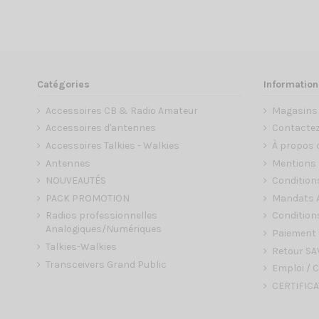
Catégories
Information
Accessoires CB & Radio Amateur
Magasins
Accessoires d'antennes
Contacte
Accessoires Talkies - Walkies
À propos 
Antennes
Mentions 
NOUVEAUTÉS
Condition
PACK PROMOTION
Mandats A
Radios professionnelles
Conditions
Analogiques/Numériques
Paiement 
Talkies-Walkies
Retour SA
Transceivers Grand Public
Emploi / C
CERTIFICA