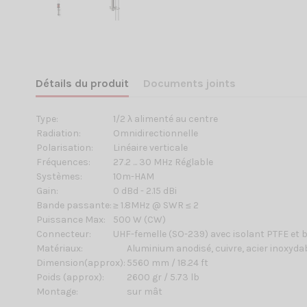
Détails du produit
Documents joints
Type:
1/2 λ
alimenté au centre
Radiation:
Omnidirectionnelle
Polarisation:
Linéaire verticale
Fréquences:
27.2 ... 30 MHz Réglable
Systèmes:
10m-HAM
Gain:
0 dBd - 2.15 dBi
Bande passante:
≥ 1.8MHz @ SWR ≤ 2
Puissance Max:
500 W (CW)
Connecteur:
UHF-femelle (SO-239) a
vec isolant PTFE et 
Matériaux:
Aluminium anodisé, cuivre, acier inoxydab
Dimension(approx):
5560 mm / 18.24 ft
Poids (approx):
2600 gr / 5.73 lb
Montage:
sur mât