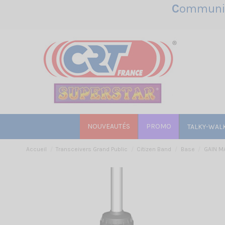
C
ommunic
NOUVEAUTÉS
PROMO
TALKY-WAL
Accueil
Transceivers Grand Public
Citizen Band
Base
GAIN M