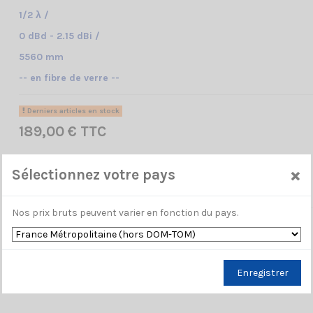
1/2 λ /
0 dBd - 2.15 dBi /
5560 mm
-- en fibre de verre --
Derniers articles en stock
189,00 € TTC
×
Sélectionnez votre pays
Ajouter au panier
Nos prix bruts peuvent varier en fonction du pays.
Enregistrer