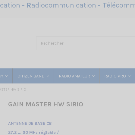
ation -
R
adiocommunication -
T
élécomm
KY
CITIZEN BAND
RADIO AMATEUR
RADIO PRO
ASTER HW SIRIO
GAIN MASTER HW SIRIO
ANTENNE DE BASE CB
27.2 ... 30 MHz réglable /