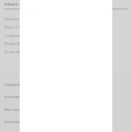
Détails du produit
Antenne NA 403
portable BNC-MALE 144/430Mhz
Gain: 2.15 dBi-
Longueur 392mm-
Poids:36g-
Fouet alliage titane
Catégories
Informations
Mon compte
Informations sur votre boutique