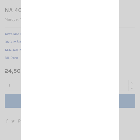
NA 403 BNC- M
Marque:
NAGOYA
Antenne NA-403 NAGOYA /
BNC-Mâle /
144-430Mhz
/
39.2cm
24,50 € TTC
Ajouter au panier