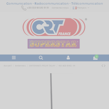
C
ommunication -
R
adiocommunication -
T
élécommunication
+33 (0)3 80 26 91 91
Contactez-nous
Français
0
Accueil
Antennes
ANTENNES POUR TALKY
NA 403 BNC- M