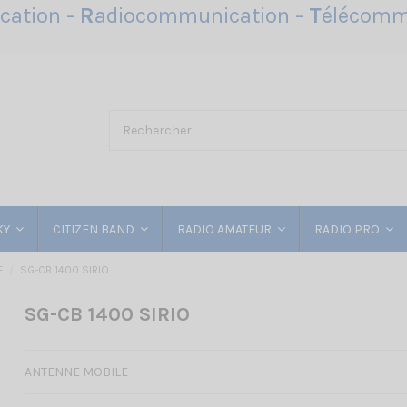
ation -
R
adiocommunication -
T
élécomm
KY
CITIZEN BAND
RADIO AMATEUR
RADIO PRO
E
SG-CB 1400 SIRIO
SG-CB 1400 SIRIO
ANTENNE MOBILE