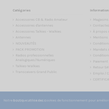
Catégories
Information
Accessoires CB & Radio Amateur
Magasins
Accessoires d'antennes
Contacte
Accessoires Talkies - Walkies
À propos 
Antennes
Mentions 
NOUVEAUTÉS
Condition
PACK PROMOTION
Mandats A
Radios professionnelles
Conditions
Analogiques/Numériques
Paiement 
Talkies-Walkies
Retour SA
Transceivers Grand Public
Emploi / C
CERTIFICA
Notre boutique utilise des cookies de fonctionnement pour améliorer
© 2025 - CRT FRANCE