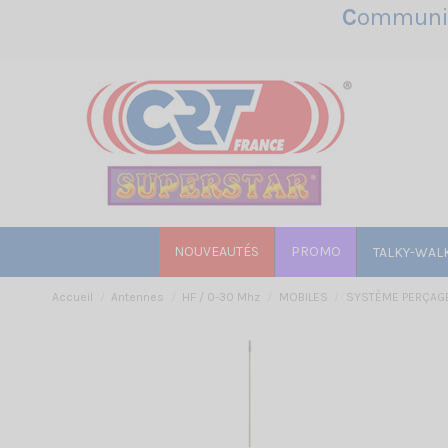
C
ommunic
NOUVEAUTÉS
PROMO
TALKY-WAL
Accueil
Antennes
HF / 0-30 Mhz
MOBILES
SYSTÈME PERÇAG