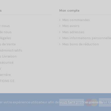
s
Mon compte
Mes commandes
z-nous
Mes avoirs
de nous
Mes adresses
légales
Mes informations personnell
s de Vente
Mes bons de réduction
dministratifs
 Livraison
sécurisé
V
arrière
TIONS CE
 votre expérience utilisateur afin de vous faire profiter pleinement de