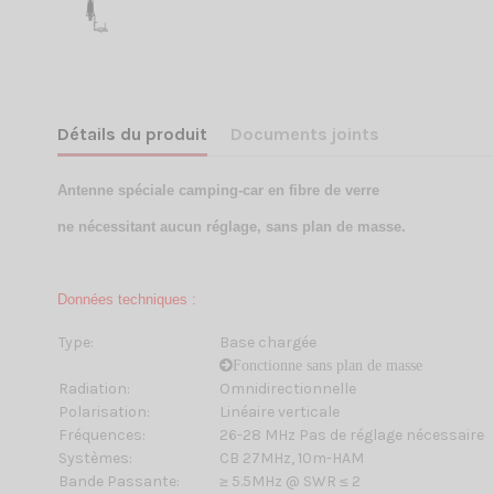
Détails du produit
Documents joints
Antenne spéciale camping-car en fibre de verre
ne nécessitant aucun réglage,
sans plan de masse.
Données techniques :
Type:
Base chargée
Fonctionne sans plan de masse
Radiation:
Omnidirectionnelle
Polarisation:
Linéaire verticale
Fréquences:
26-28 MHz Pas de réglage nécessaire
Systèmes:
CB 27MHz, 10m-HAM
Bande Passante:
≥ 5.5MHz @ SWR ≤ 2