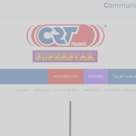
C
ommunic
NOUVEAUTÉS
PROMO
TALKY-WAL
Accueil
Antennes
HF / 0-30 Mhz
MOBILES
SYSTÈME PERÇAG