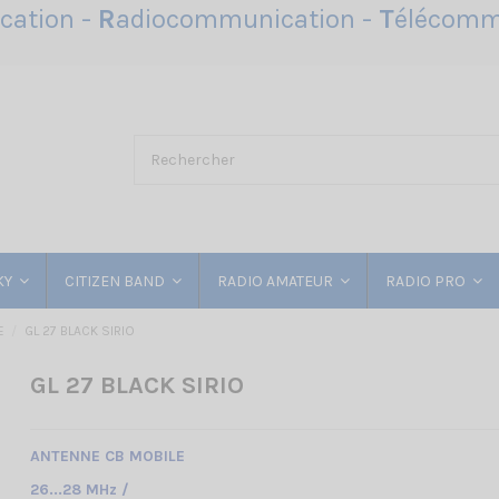
ation -
R
adiocommunication -
T
élécomm
KY
CITIZEN BAND
RADIO AMATEUR
RADIO PRO
E
GL 27 BLACK SIRIO
GL 27 BLACK SIRIO
ANTENNE CB MOBILE
26...28 MHz /