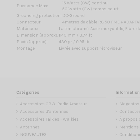
15 Watts (CW) continu
Puissance Max:
50 Watts (CW) temps court
Grounding protection:
DC-Ground
Connecteur:
4mètres de câble RG 58
FME + ADAPTA
Matériaux:
Laiton chromé, Acier inoxydable, Fibre d
Dimension (approx):
1140 mm / 3.74 ft
Poids (approx):
430 gr / 0.95 lb
Montage:
Livrée avec support rétroviseur
Catégories
Information
Accessoires CB & Radio Amateur
Magasins
Accessoires d'antennes
Contacte
Accessoires Talkies - Walkies
À propos 
Antennes
Mentions 
NOUVEAUTÉS
Condition