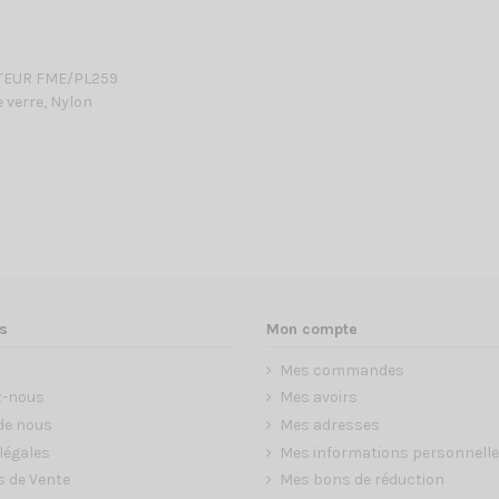
TEUR FME/PL259
e verre, Nylon
s
Mon compte
Mes commandes
z-nous
Mes avoirs
de nous
Mes adresses
légales
Mes informations personnell
s de Vente
Mes bons de réduction