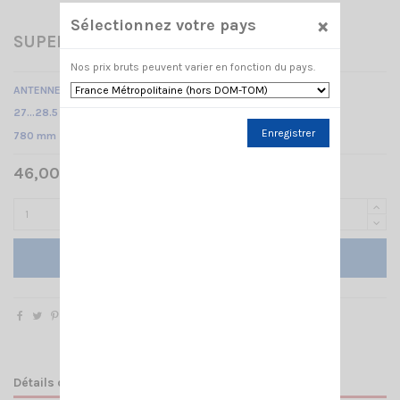
×
Sélectionnez votre pays
SUPER 900 BLUE LINE SIRIO
Nos prix bruts peuvent varier en fonction du pays.
ANTENNE CB MOBILE à perçage
27…28.5 MHz Réglable /
Enregistrer
780 mm
46,00 € TTC
Ajouter au panier
Détails du produit