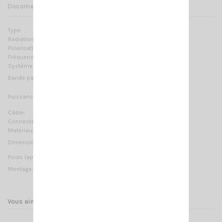
Documents joints
Type:
self à la base
Radiation:
Omnidirectionnelle
Polarisation:
Linéaire verticale
Fréquences:
27 … 28.5 MHz Réglable
Systèmes:
CB 27MHz, 10m-HAM
≥ 1.1MHz @ SWR ≤ 2
Bande passante:
15 Watts (CW) continuous;
Puissance Max:
150 Watts (CW) short time
Câble:
4 m (13.12 ft) / RG58
Connecteur:
Non fourni
Matériaux:
Cuivre, Laiton, Acier inoxydable 17/7 PH, Nylon
780 mm / 2.56 ft
Dimension (approx):
450 gr / 0.99 lb
Poids (approx):
Montage:
à perçage
Vous aimerez aussi