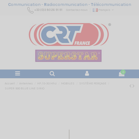
C
ommunication -
R
adiocommunication -
T
élécommunication
+33 (0)3 80 26 91 91
Contactez-nous
Français
0
Accueil
Antennes
HF / 0-30 Mhz
MOBILES
SYSTÈME PERÇAGE
SUPER 900 BLUE LINE SIRIO