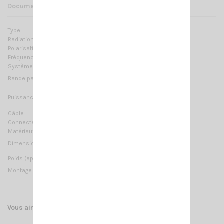
Documents joints
Type:
self à la base
Radiation:
Omnidirectionnelle
Polarisation:
Linéaire verticale
Fréquences:
27 … 28.5 MHz Réglable
Systèmes:
CB 27MHz, 10m-HAM
≥ 1.2MHz @ SWR ≤ 2
Bande passante:
15 Watts (CW) continu;
Puissance Max:
150 Watts (CW) temps court
Câble:
4 m (13.12 ft) / RG58
Connecteur:
Non fourni
Matériaux:
Cuivre, Laiton, Acier inoxydable 17/7 PH, Nylon
700 mm / 2.3 ft
Dimension (approx):
380 gr / 0.84 lb
Poids (approx):
Montage:
à perçage
Vous aimerez aussi