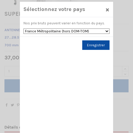
×
Sélectionnez votre pays
SUPER 70 BLUE LINE SIRIO
Nos prix bruts peuvent varier en fonction du pays.
ANTENNE CB MOBILE à perçage
27…28.5 MHz Réglable /
700 mm
Enregistrer
37,00 € TTC
Ajouter au panier
Détails du produit