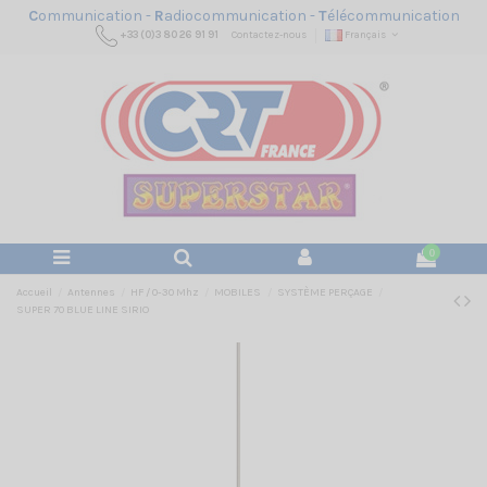
C
ommunication -
R
adiocommunication -
T
élécommunication
+33 (0)3 80 26 91 91
Contactez-nous
Français
0
Accueil
Antennes
HF / 0-30 Mhz
MOBILES
SYSTÈME PERÇAGE
SUPER 70 BLUE LINE SIRIO