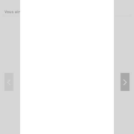
Vous aimerez aussi
KF BLACK SIRIO
16,00 €
Ajouter au panier
Voir