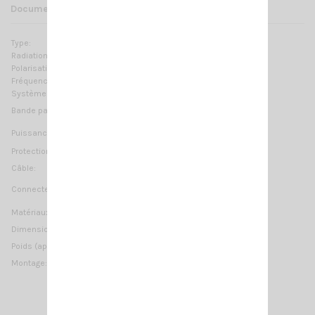
Documents joints
Type:
chargée à la base
Radiation:
Omnidirectionnelle
Polarisation:
Linéaire verticale
Fréquences:
27…28.5 MHz Réglable
Systèmes:
CB 27MHz, 10m-HAM
≥ 1.6MHz @ SWR ≤ 2
Bande passante:
200 Watts (CW) continu
Puissance Max:
1000 Watts (CW) temps court
Protection:
DC-Ground
4 m (13.12 ft)
Câble:
non fourni
Connecteur:
Matériaux:
Cuivre, Laiton, Acier inoxydable 17/7 PH, Nylon
1710 mm / 5.61 ft
Dimension (approx):
Poids (approx):
580 gr / 1.28 lb
à perçage
Montage: