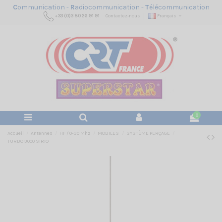
C
ommunication -
R
adiocommunication -
T
élécommunication
+33 (0)3 80 26 91 91
Contactez-nous
Français
0
Accueil
Antennes
HF / 0-30 Mhz
MOBILES
SYSTÈME PERÇAGE
TURBO 3000 SIRIO