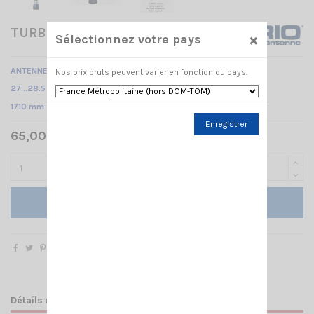
TURBO 3000 SIRIO
×
Sélectionnez votre pays
ANTENNE CB MOBILE à perçage
Nos prix bruts peuvent varier en fonction du pays.
27…28.5 MHz Tunable /
1710 mm
Enregistrer
65,00 € TTC
Ajouter au panier
Détails du produit