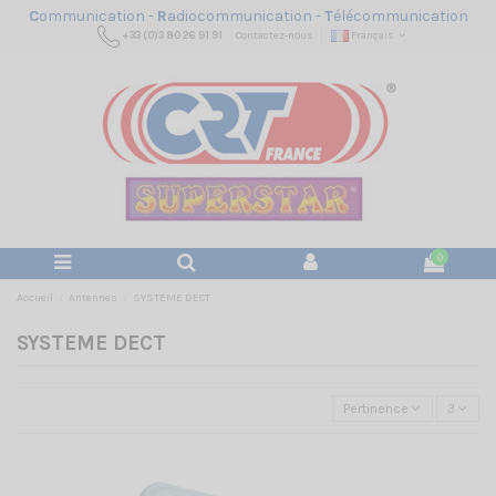
C
ommunication -
R
adiocommunication -
T
élécommunication
+33 (0)3 80 26 91 91
Contactez-nous
Français
0
Accueil
Antennes
SYSTEME DECT
SYSTEME DECT
Pertinence
3