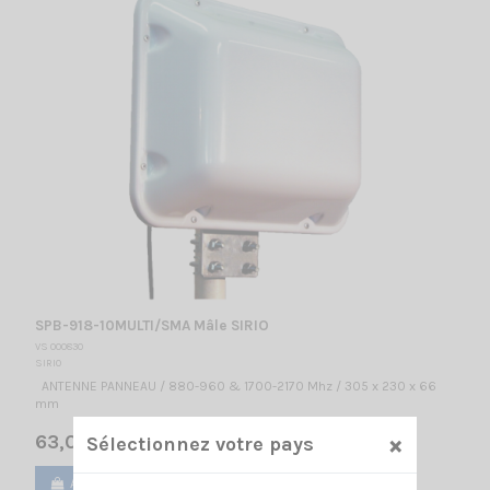
SPB-918-10MULTI/SMA Mâle SIRIO
VS 000830
SIRIO
ANTENNE PANNEAU / 880-960 & 1700-2170 Mhz / 305 x 230 x 66
mm
×
63,00 €
Sélectionnez votre pays
Ajouter au panier
Voir