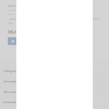
SCM 918-2 SIRIO
VS 002255
SIRIO
ANTENNE DE BASE / 876-960 MHz & 1.71-2.17 GHz / 1/4 λ / 71 x Ø207
mm
36,00 €
Ajouter au panier
Voir
Catégories
Informations
Mon compte
Informations sur votre boutique