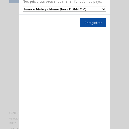
Nos prix bruts peuvent varier en fonction du pays.
Enregistrer
SPB-1.7-2.5-10 RG58 30CM/SMA-M
VS 001045
SIRIO
ANTENNE PANNEAU / 1700-2500 Mhz / 170 x 170 x 50 mm