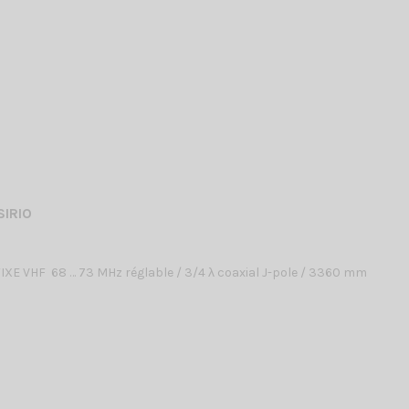
SIRIO
XE VHF 68 … 73 MHz réglable / 3/4 λ coaxial J-pole / 3360 mm