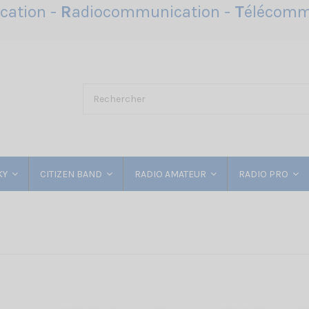
ation -
R
adiocommunication -
T
élécomm
KY
CITIZEN BAND
RADIO AMATEUR
RADIO PRO