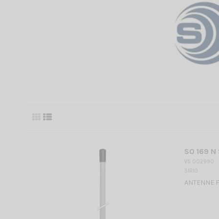
SO 169 N 
VS 002990
SIRIO
ANTENNE FI