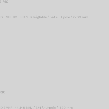
SIRIO
XE VHF 83 … 88 MHz Réglable / 3/4 λ - J-pole / 2700 mm
RIO
XE VHF 144...148 MHz / 3/4 λ - J-pole / 1620 mm