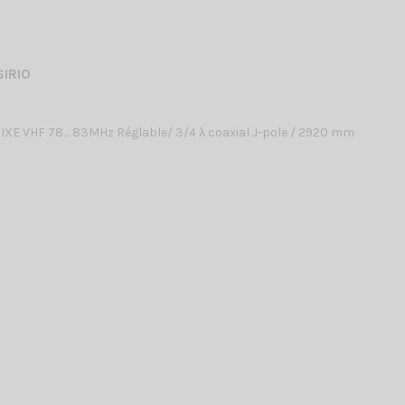
SIRIO
XE VHF 78… 83MHz Réglable/ 3/4 λ coaxial J-pole / 2920 mm