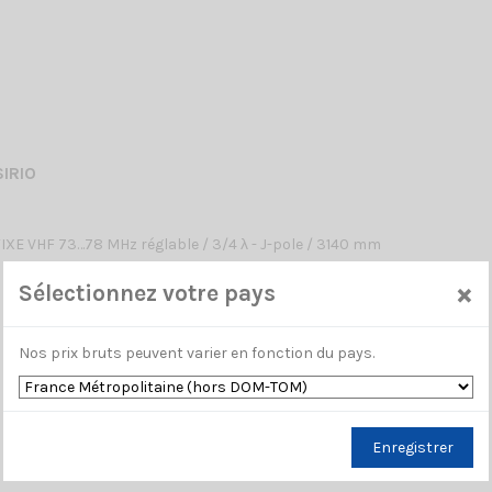
SIRIO
XE VHF 73…78 MHz réglable / 3/4 λ - J-pole / 3140 mm
×
Sélectionnez votre pays
Nos prix bruts peuvent varier en fonction du pays.
Enregistrer