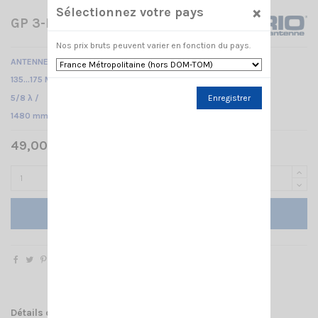
×
Sélectionnez votre pays
GP 3-E SIRIO
Nos prix bruts peuvent varier en fonction du pays.
ANTENNE FIXE VHF
135…175 MHz Réglable /
5/8 λ /
Enregistrer
1480 mm
49,00 € TTC
Ajouter au panier
Détails du produit