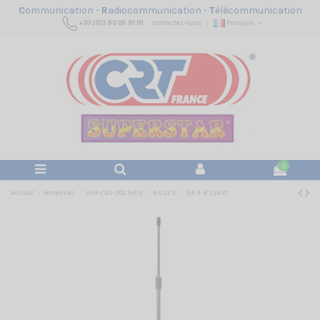
C
ommunication -
R
adiocommunication -
T
élécommunication
+33 (0)3 80 26 91 91
Contactez-nous
Français
0
Accueil
Antennes
VHF / 30-300 Mhz
BASES
GP 3-E SIRIO