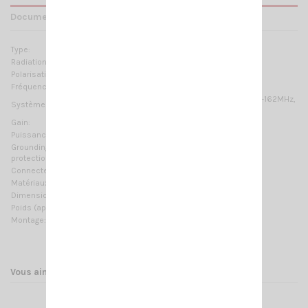
Documents joints
Type:
5/8 λ ground plane
Radiation:
Omnidirectionnelle
Polarisation:
Linéaire verticale
Fréquences:
135…175 MHz réglable
2m-HAM, VHF Marine Band, ORBCOMM M2M, AIS-162MHz,
Systèmes:
ISM-169MHz
Gain:
1.5 dBd – 3.65 dBi
Puissance Max:
200W (CW)
Grounding
DC-Ground
protection:
Connecteur:
UHF-femelle (SO-239)
Matériaux:
Aluminium, cuivre, nylon
Dimension (approx):
1480 mm / 4.86 ft
Poids (approx):
570 gr / 1.26 lb
Montage:
sur mât
Vous aimerez aussi