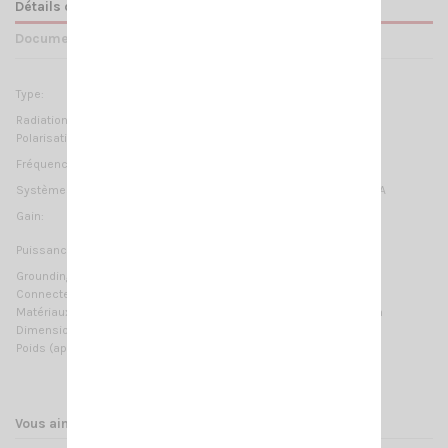
Détails du produit
Documents joints
VHF: 1/4 λ
Type:
UHF: 5/8 λ
Radiation:
Omnidirectionnelle
Polarisation:
Linéaire verticale
VHF: 141-149 MHz
Fréquences:
UHF: 422-447 MHz
Systèmes:
2m-HAM, 70cm-HAM, ORBCOMM M2M, TETRA
VHF: 0 dB ref. to a λ/4 whip
Gain:
UHF: 2 dB ref. to a λ/4 whip
VHF: 150 W (CW)
Puissance max:
UHF: 100 W (CW)
Grounding protection:
DC-Ground
Connecteur:
UHF-mâle (PL-259)
Matériaux:
Laiton chromé, acier inoxydable 17/7 PH, nylon
Dimension (approx):
445 mm / 1.46 ft
Poids (approx):
270 gr / 0.6 lb
Vous aimerez aussi