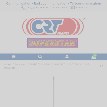
C
ommunication -
R
adiocommunication -
T
élécommunication
+33 (0)3 80 26 91 91
Contactez-nous
Français
0
Accueil
Antennes
BIBANDES VHF / UHF
MOBILES
SYSTÈME PL
HP
2070 SIRIO