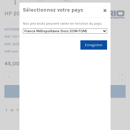
×
Sélectionnez votre pays
HP 2070 SIRIO
Nos prix bruts peuvent varier en fonction du pays.
ANTENNE MOBILE BIBANDE
VHF: 141-149 MHz 1/4λ /
UHF: 422-447 MHz 5/8λ /
Enregistrer
445 mm
45,00 € TTC
Ajouter au panier