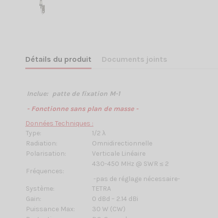
Détails du produit
Documents joints
Inclue: patte de fixation M-1
- Fonctionne sans plan de masse -
Données Techniques :
Type:
1/2 λ
Radiation:
Omnidirectionnelle
Polarisation:
Verticale Linéaire
430-450 MHz @ SWR
≤
2
Fréquences:
-pas de réglage nécessaire-
Système:
TETRA
Gain:
0 dBd – 2.14 dBi
Puissance Max:
30 W (CW)