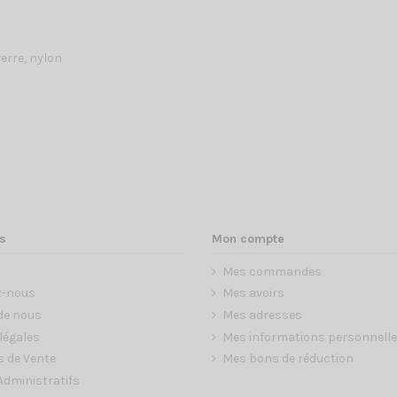
verre, nylon
s
Mon compte
Mes commandes
z-nous
Mes avoirs
de nous
Mes adresses
légales
Mes informations personnell
s de Vente
Mes bons de réduction
dministratifs