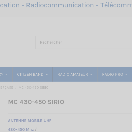
ation -
R
adiocommunication -
T
élécomm
KY
CITIZEN BAND
RADIO AMATEUR
RADIO PRO
PERÇAGE
MC 430-450 SIRIO
MC 430-450 SIRIO
ANTENNE MOBILE UHF
430-450 Mhz
/