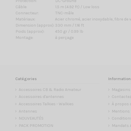
Protection:
DC-Ground
Câble:
1.5 m (4.92 ft) / Low loss
Connecteur:
TNC-mâle
Matériaux:
Acier chromé, acier inoxydable, fibre de 
Dimension (approx):
330 mm / 1.16 ft
Poids (approx):
450 gr / 0.99 lb
Montage:
à perçage
Catégories
Information
Accessoires CB & Radio Amateur
Magasins
Accessoires d'antennes
Contacte
Accessoires Talkies - Walkies
À propos 
Antennes
Mentions 
NOUVEAUTÉS
Condition
PACK PROMOTION
Mandats A