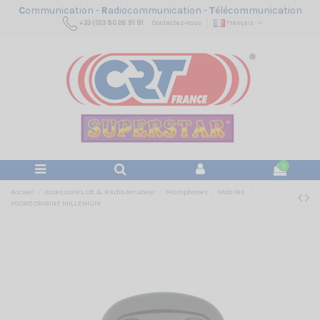
C
ommunication -
R
adiocommunication -
T
élécommunication
+33 (0)3 80 26 91 91
Contactez-nous
Français
0
Accueil
Accessoires CB & Radio Amateur
Microphones
Mobiles
MICRO ORIGINE MILLENIUM