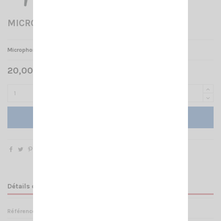
MICRO ORIGINE MILLENIUM
Microphone d'origine CRT MILLENIUM
20,00 € TTC
Ajouter au panier
Détails du produit
Référence
MI 001200