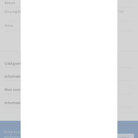
Bonus
Touches UP/DOWN
Description
Microphone d'origine pour le CRT
MILLENIUM
Prise
RJ 45
Catégories
Informations
Mon compte
Informations sur votre boutique
Notre boutique utilise des cookies de fonctionnement pour
améliorer votre expérience utilisateur afin de vous faire