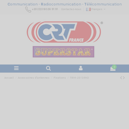
C
ommunication -
R
adiocommunication -
T
élécommunication
+33 (0)3 80 26 91 91
Contactez-nous
Français
0
Accueil
Accessoires d'antennes
Fixations
TRM-23 SIRIO