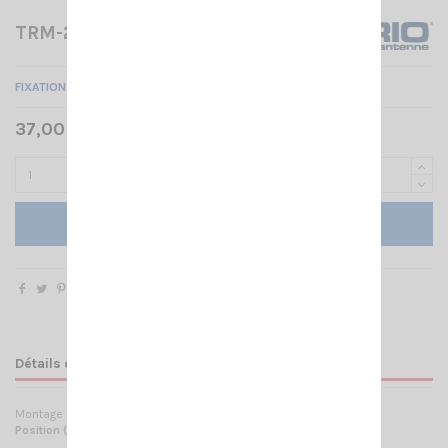
TRM-23 SIRIO
FIXATION TRM23 POUR CAMION
VOLVO FH NS
37,00 € TTC
Ajouter au panier
Détails du produit
Montage :
Premier montant du pare-soleil du côté du conducteur
Position (P)