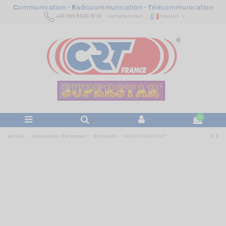
C
ommunication -
R
adiocommunication -
T
élécommunication
+33 (0)3 80 26 91 91
Contactez-nous
Français
0
Accueil
Accessoires d'antennes
Embases
VIS ANTIVOL DV27