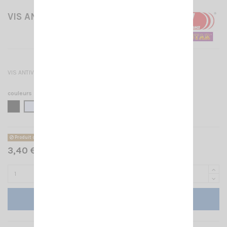
VIS ANTIVOL DV27
VIS ANTIVOL DV27
couleurs
NOIR
CHROME
Produit disponible avec d'autres options
3,40 € TTC
Ajouter au panier