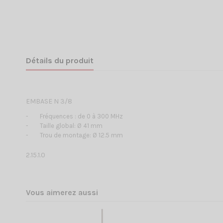
Détails du produit
EMBASE N 3/8
-
Fréquences : de 0 à 300 MHz
-
Taille global: Ø 41 mm
-
Trou de montage: Ø 12.5 mm
2.15.1.0
Vous aimerez aussi