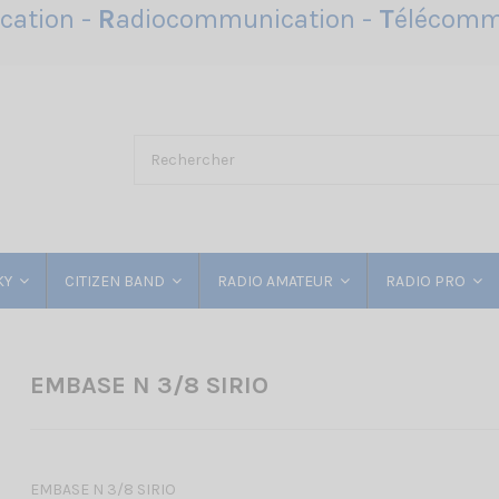
ation -
R
adiocommunication -
T
élécomm
KY
CITIZEN BAND
RADIO AMATEUR
RADIO PRO
EMBASE N 3/8 SIRIO
EMBASE N 3/8 SIRIO