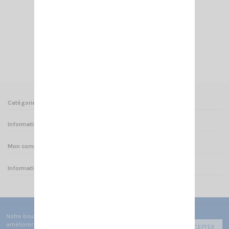
CONNECTEUR EMBASE TYPE TURBO SIRIO
4,00 €
Ajouter au panier
Voir
Catégories
Informations
Mon compte
Informations sur votre boutique
Notre boutique utilise des cookies de fonctionnement pour
améliorer votre expérience utilisateur afin de vous faire
ACCEPTER