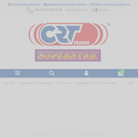
C
ommunication -
R
adiocommunication -
T
élécommunication
+33 (0)3 80 26 91 91
Contactez-nous
Français
0
Accueil
Accessoires d'antennes
Embases
EMBASE NE PL TURBO SIRIO