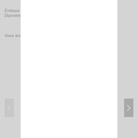
Embase à perçage pour le montage des antennes PL.
Diamètre de perçage : 10 mm
Vous aimerez aussi