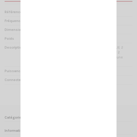
Référence
ZT 000195
Fréquences
15 - 50 mHz
Dimensions
105 x 62 x 37 mm
Poids
0.2 kg
Description
COMMUTATEUR AUTOMATIQUE 2
POSITIONS : permet d'utiliser 2
émetteurs/récepteurs avec une
antenne.
Puissance admissible
25 Watts
Connecteur
SO 239
Catégories
Informations