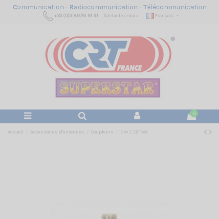
C
ommunication -
R
adiocommunication -
T
élécommunication
+33 (0)3 80 26 91 91
Contactez-nous
Français
0
Accueil
Accessoires d'antennes
Coupleurs
SW 2 ZETAGI